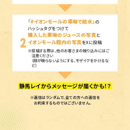
「#イオンモールの果琳で給水」
の
ハッシュタグをつけて
購入した果琳のジュースの写真
と
イオンモール館内の写真
をXに投稿
※投稿する際は、他のお客さまの映り込みにはご
注意ください
（顔が映らないようにする、モザイクをかけるな
ど）
静馬レイからメッセージが届くかも！？
※返信はランダムで、全ての方への返信を
お約束するものではございません。