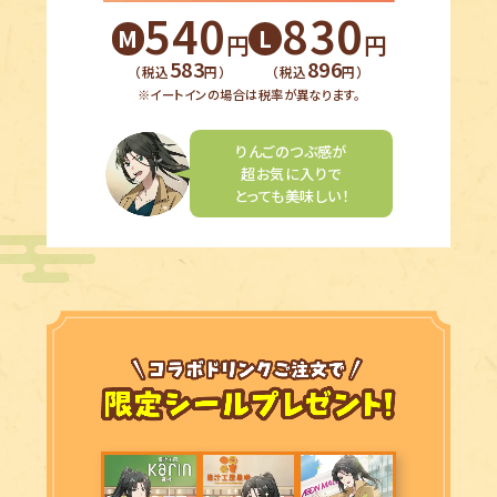
540
830
M
L
円
円
583
896
（税込
円）
（税込
円）
※イートインの場合は税率が異なります。
果琳おなじみのオレンジに、
新しさが加わった
おすすめの一杯！