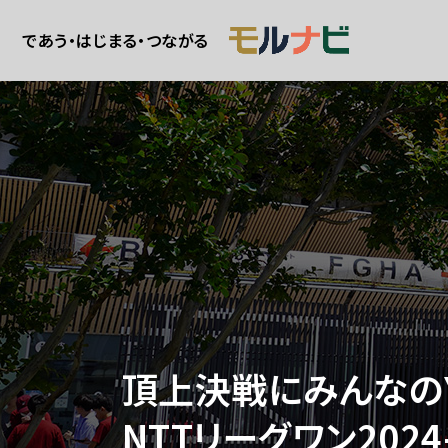
であう・はじまる・つながる
頂上決戦にみんなのY
NTTリーグワン2024