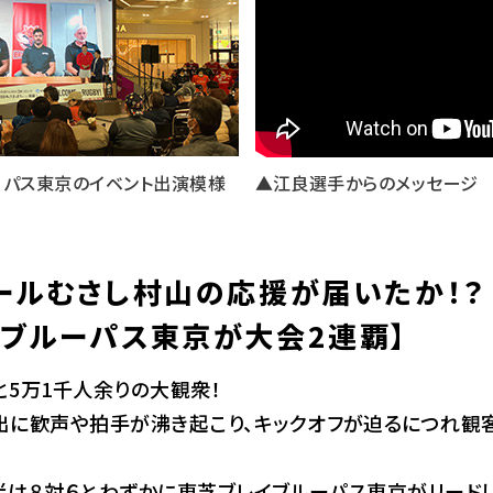
ーパス東京のイベント出演模様
▲江良選手からのメッセージ
ールむさし村山の応援が届いたか！？
ブルーパス東京が大会2連覇】
5万1千人余りの大観衆！
出に歓声や拍手が沸き起こり、キックオフが迫るにつれ観
半は８対６とわずかに東芝ブレイブルーパス東京がリードし