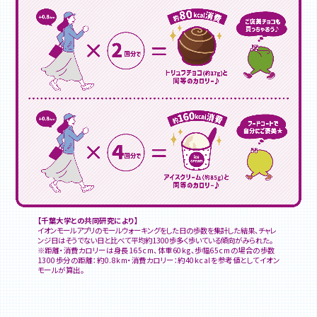
【千葉大学との共同研究により】
イオンモールアプリのモールウォーキングをした日の歩数を集計した結果、チャレ
ンジ日はそうでない日と比べて平均約1300歩多く歩いている傾向がみられた｡
※距離・消費カロリーは身長165cm、体重60kg、歩幅65cmの場合の歩数
1300歩分の距離：約0.8km・消費カロリー：約40kcalを参考値としてイオン
モールが算出。