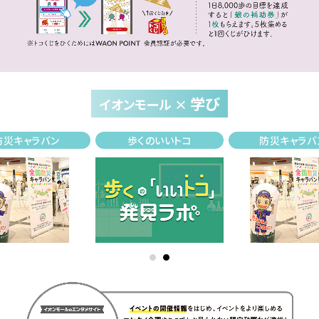
学び
イオンモール ×
防災キャラバン
歩くのいいトコ
防災キャラバ